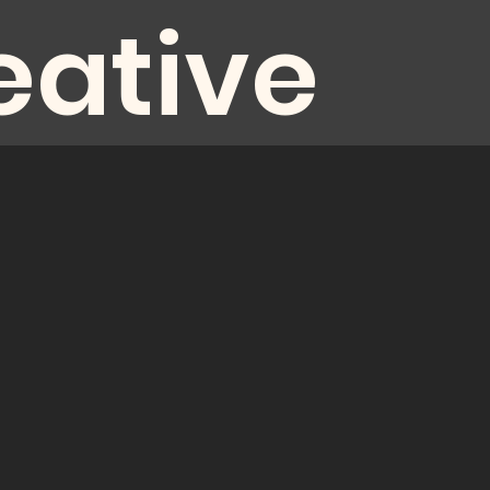
eative
diovisual
oduction